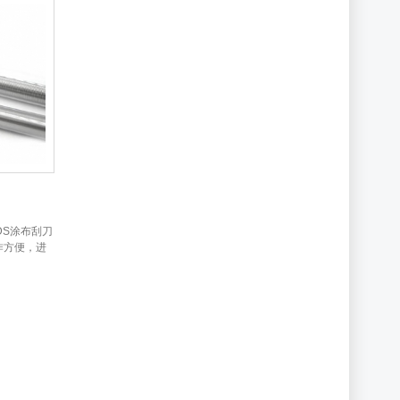
DS涂布刮刀
作方便，进