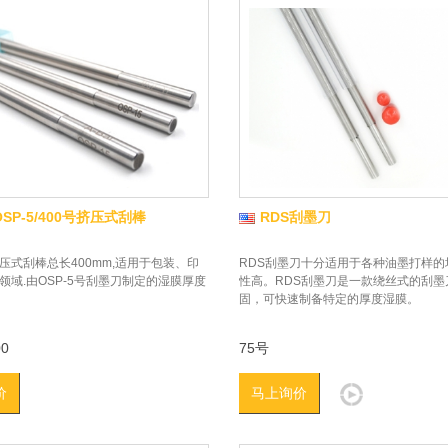
SP-5/400号挤压式刮棒
RDS刮墨刀
挤压式刮棒总长400mm,适用于包装、印
RDS刮墨刀十分适用于各种油墨打样的
领域.由OSP-5号刮墨刀制定的湿膜厚度
性高。RDS刮墨刀是一款绕丝式的刮墨
固，可快速制备特定的厚度湿膜。
00
75号
价
马上询价