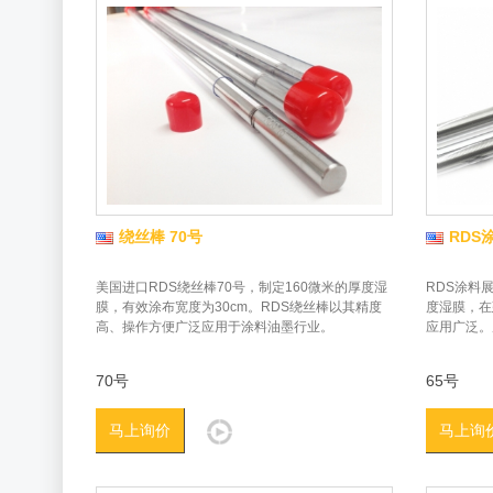
绕丝棒 70号
RDS
美国进口RDS绕丝棒70号，制定160微米的厚度湿
RDS涂料展
膜，有效涂布宽度为30cm。RDS绕丝棒以其精度
度湿膜，在
高、操作方便广泛应用于涂料油墨行业。
应用广泛。
70号
65号
马上询价
马上询