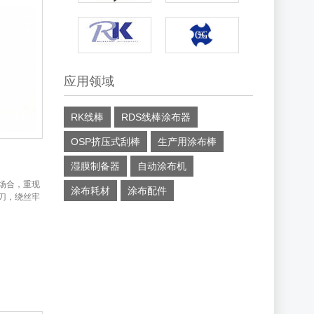
应用领域
RK线棒
RDS线棒涂布器
OSP挤压式刮棒
生产用涂布棒
湿膜制备器
自动涂布机
场合，重现
涂布耗材
涂布配件
刀，绕丝牢