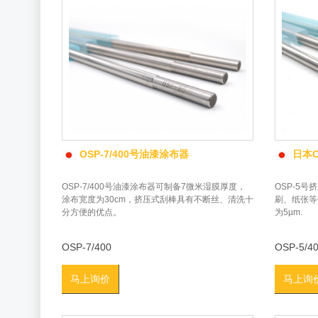
OSP-7/400号油漆涂布器
日本O
OSP-7/400号油漆涂布器可制备7微米湿膜厚度，
OSP-5号
涂布宽度为30cm，挤压式刮棒具有不断丝、清洗十
刷、纸张等
分方便的优点。
为5µm.
OSP-7/400
OSP-5/4
马上询价
马上询