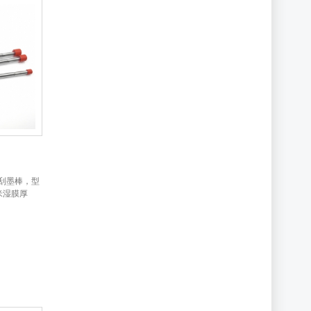
刮墨棒，型
米湿膜厚