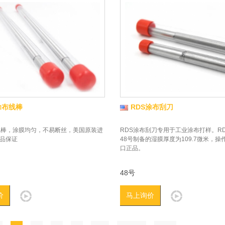
涂布线棒
RDS涂布刮刀
线棒，涂膜均匀，不易断丝，美国原装进
RDS涂布刮刀专用于工业涂布打样。R
品保证
48号制备的湿膜厚度为109.7微米，操
口正品。
48号
价
马上询价