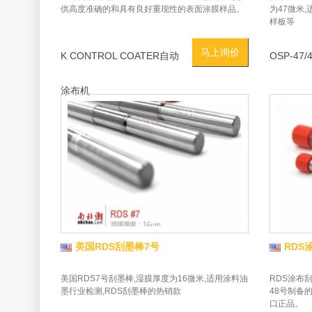
供高度准确的和具有良好重现性的表面涂膜样品。
为47微米
样板等
马上询价
K CONTROL COATER自动
OSP-47/
涂布机
美国RDS刮墨棒7号
RDS
美国RDS7号刮墨棒,湿膜厚度为16微米,适用涂料油
RDS涂布
墨行业检测,RDS刮墨棒的热销款
48号制备
口正品。