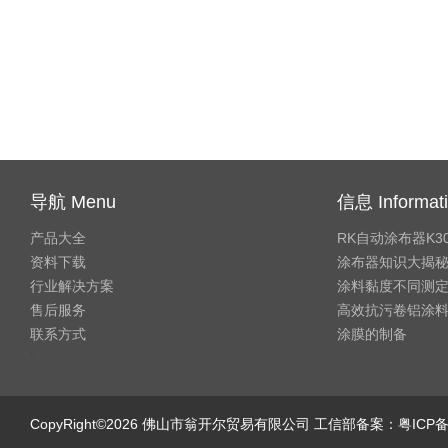
导航 Menu
信息 Informat
产品大全
RK自动涂布器K3
资料下载
涂布器知识大揭
行业解决方案
涂料黏度不同测
售后服务
高效抗污卷铝涂
联系方式
涂膜的制备
"
CopyRight©2026 佛山市翁开尔贸易有限公司 工信部备案：
粤ICP备