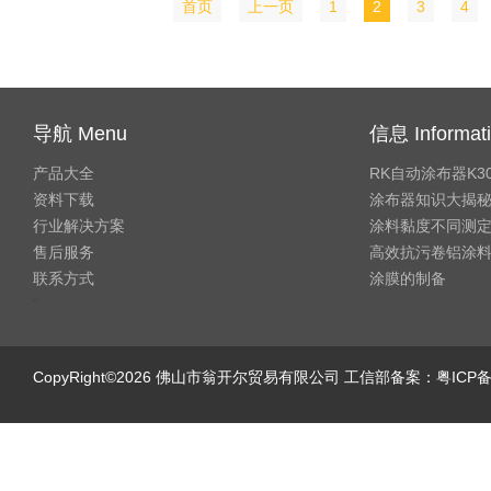
首页
上一页
1
2
3
4
导航 Menu
信息 Informat
产品大全
RK自动涂布器K3
资料下载
涂布器知识大揭
行业解决方案
涂料黏度不同测
售后服务
高效抗污卷铝涂
联系方式
涂膜的制备
"
CopyRight©2026 佛山市翁开尔贸易有限公司 工信部备案：
粤ICP备